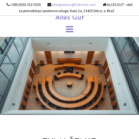
Skip
+385 (0)91 322 3330
allesgutbrac@hotmail.com
ALLES GUT - obrt
za prevođenje i poslovne usluge, Kala 1a, 21425 Selca, o. Brač
to
Alles Gut
content