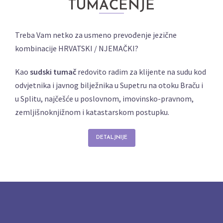
TUMAČENJE
Treba Vam netko za usmeno prevođenje jezične
kombinacije HRVATSKI / NJEMAČKI?
Kao
sudski tumač
redovito radim za klijente na sudu kod
odvjetnika i javnog bilježnika u Supetru na otoku Braču i
u Splitu, najčešće u poslovnom, imovinsko-pravnom,
zemljišnoknjižnom i katastarskom postupku.
DETALJNIJE