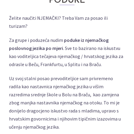
PODUKE
Želite naučiti NJEMAČKI? Treba Vam za posao ili
turizam?
Za grupe i poduzeća nudim
poduke iz njemačkog
poslovnog jezika po mjeri
. Sve to bazirano na iskustvu
kao voditeljica tečajeva njemačkog / hrvatskog jezika za
odrasle u Beču, Frankfurtu, u Splitu i na Braču.
Uz svoj stalni posao prevoditeljice sam privremeno
radila kao nastavnica njemačkog jezika u višim
razredima srednje škole u Bolu na Braču, kao zamjena
zbog manjka nastavnika njemačkog na otoku. To mi je
donijelo dragocjeno iskustvo rada s mladima, upravo s
hrvatskim govornicima i njihovim tipičnim izazovima u
učenju njemačkog jezika.