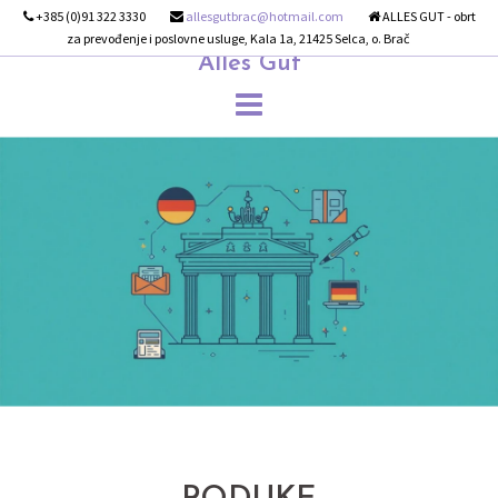
Skip
+385 (0)91 322 3330
allesgutbrac@hotmail.com
ALLES GUT - obrt
za prevođenje i poslovne usluge, Kala 1a, 21425 Selca, o. Brač
to
Alles Gut
content